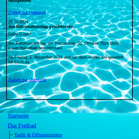
Neuigkeiten
Zurück zur Übersicht
26.10.2024
Am Reformationstag geschlossen
Liebe Gäste!
Am Reformationstag, am Donnerstag, 31. Oktober 2024 bleibt
unser Hallenbad geschlossen!
Ab Freitag, 1. November 2024 sind wir dann wieder wie gewohnt
für Euch da.
Zurück zur Übersicht
Startseite
Das Freibad
Tarife & Öffnungszeiten