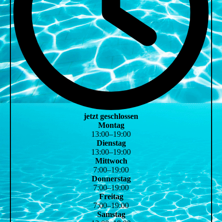
jetzt geschlossen
Montag
13
:
00
–
19
:
00
Dienstag
13
:
00
–
19
:
00
Mittwoch
7
:
00
–
19
:
00
Donnerstag
7
:
00
–
19
:
00
Freitag
7
:
00
–
19
:
00
Samstag