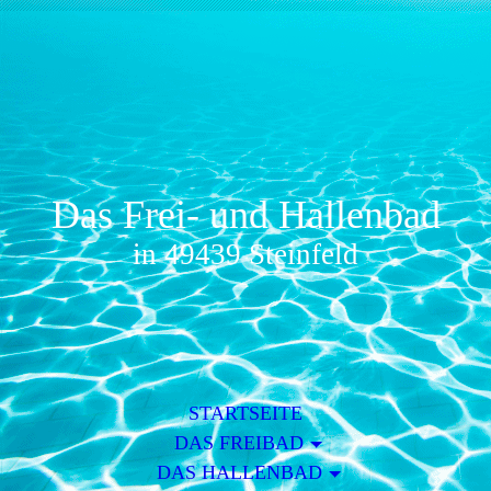
Das Frei- und Hallenbad
in 49439 Steinfeld
STARTSEITE
DAS FREIBAD
DAS HALLENBAD