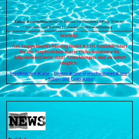
Einlass- Kassenschluss
jeweils 45 Minuten vor Betriebsschließung.
Ende der
Schwimm- und Badezeit 15 Minuten vor Betriebsschließung.
Wichtig!
Am Stoppelmarkt-Montag findet KEIN Anmelde-Start
für die Seepferdchen-Kurse (Schwimmkurse im
Allgemeinen) mehr statt! Anmeldungen sind ab sofort
möglich.
Seepferdchen-Kurse
-
Bronze-Kurse (Freischwimmer-Kurse)
-
Silber- und Gold-Kurse