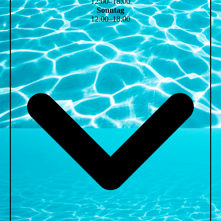
12
:
00
–
18
:
00
Sonntag
12
:
00
–
18
:
00