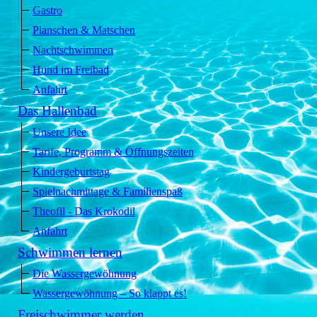
Gastro
Planschen & Matschen
Nachtschwimmen
Hund im Freibad
Anfahrt
Das Hallenbad
Unsere Idee
Tarife, Programm & Öffnungszeiten
Kindergeburtstag
Spielnachmittage & Familienspaß
Theofil - Das Krokodil
Anfahrt
Schwimmen lernen
Die Wassergewöhnung
Wassergewöhnung – So klappt es!
Freischwimmer werden