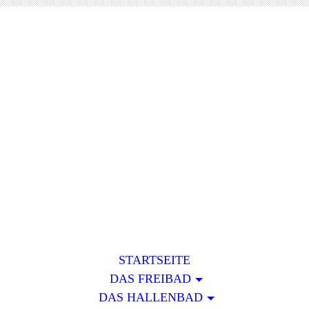
Das Frei- und Hallenbad
in 49439 Steinfeld
STARTSEITE
DAS FREIBAD
DAS HALLENBAD