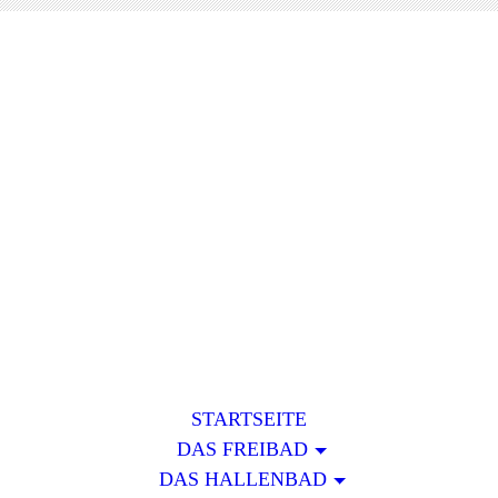
Das Frei- und Hallenbad
in 49439 Steinfeld
STARTSEITE
DAS FREIBAD
DAS HALLENBAD