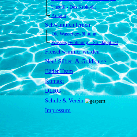
Theofil - Das Krokodil
Anfahrt
Schwimmen lernen
Die Wassergewöhnung
Wassergewöhnung – So klappt es!
Freischwimmer werden
Neu! Silber- & Goldkurse
Bäder Team
Kontakt
DLRG
Schule & Verein
Impressum