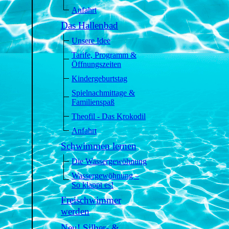
Anfahrt
Das Hallenbad
Unsere Idee
Tarife, Programm &
Öffnungszeiten
Kindergeburtstag
Spielnachmittage &
Familienspaß
Theofil - Das Krokodil
Anfahrt
Schwimmen lernen
Die Wassergewöhnung
Wassergewöhnung –
So klappt es!
Freischwimmer
werden
Neu! Silber- &