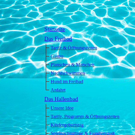
Startseite
Das Freibad
Tarife & Öffnungszeiten
Gastro
Planschen & Matschen
Nachtschwimmen
Hund im Freibad
Anfahrt
Das Hallenbad
Unsere Idee
Tarife, Programm & Öffnungszeiten
Kindergeburtstag
Spielnachmittage & Familienspaß