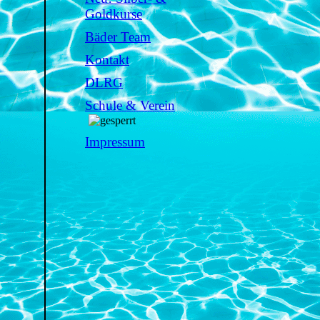
Goldkurse
Bäder Team
Kontakt
DLRG
Schule & Verein
Impressum