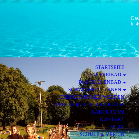
Das
in 4
STARTSEITE
DAS FREIBAD
DAS HALLENBAD
SCHWIMMEN LERNEN
FREISCHWIMMER WERDEN
NEU! SILBER- & GOLDKURSE
BÄDER TEAM
KONTAKT
DLRG
SCHULE & VEREIN