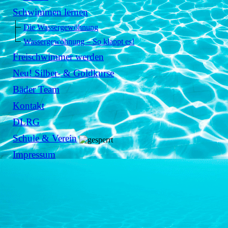
Schwimmen lernen
Die Wassergewöhnung
Wassergewöhnung – So klappt es!
Freischwimmer werden
Neu! Silber- & Goldkurse
Bäder Team
Kontakt
DLRG
Schule & Verein
Impressum