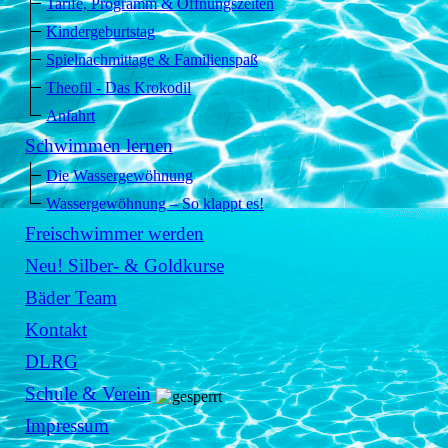
Tarife, Programm & Öffnungszeiten
Kindergeburtstag
Spielnachmittage & Familienspaß
Theofil - Das Krokodil
Anfahrt
Schwimmen lernen
Die Wassergewöhnung
Wassergewöhnung – So klappt es!
Freischwimmer werden
Neu! Silber- & Goldkurse
Bäder Team
Kontakt
DLRG
Schule & Verein
Impressum