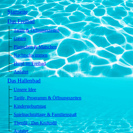
Startseite
Das Freibad
Tarife & Öffnungszeiten
Gastro
Planschen & Matschen
Nachtschwimmen
Hund im Freibad
Anfahrt
Das Hallenbad
Unsere Idee
Tarife, Programm & Öffnungszeiten
Kindergeburtstag
Spielnachmittage & Familienspaß
Theofil - Das Krokodil
Anfahrt