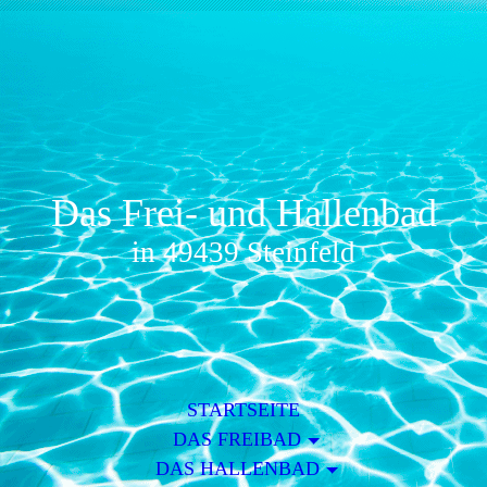
Das Frei- und Hallenbad
in 49439 Steinfeld
STARTSEITE
DAS FREIBAD
DAS HALLENBAD