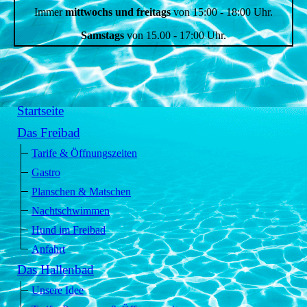
Immer
mittwochs und freitags
von 15:00 - 18:00 Uhr.
Samstags
von 15.00 - 17:00 Uhr.
Startseite
Das Freibad
Tarife & Öffnungszeiten
Gastro
Planschen & Matschen
Nachtschwimmen
Hund im Freibad
Anfahrt
Das Hallenbad
Unsere Idee