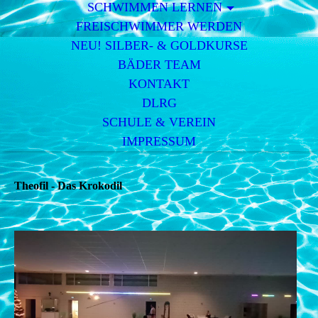
SCHWIMMEN LERNEN
FREISCHWIMMER WERDEN
NEU! SILBER- & GOLDKURSE
BÄDER TEAM
KONTAKT
DLRG
SCHULE & VEREIN
IMPRESSUM
Theofil - Das Krokodil